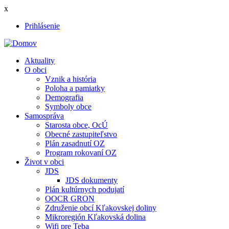
Skočiť
x
na
Prihlásenie
hlavný
User
obsah
account
Aktuality
menu
O obci
Main
Vznik a história
navigation
Poloha a pamiatky
Demografia
Symboly obce
Samospráva
Starosta obce, OcÚ
Obecné zastupiteľstvo
Plán zasadnutí OZ
Program rokovaní OZ
Život v obci
JDS
JDS dokumenty
Plán kultúrnych podujatí
OOCR GRON
Združenie obcí Kľakovskej doliny
Mikroregión Kľakovská dolina
Wifi pre Teba