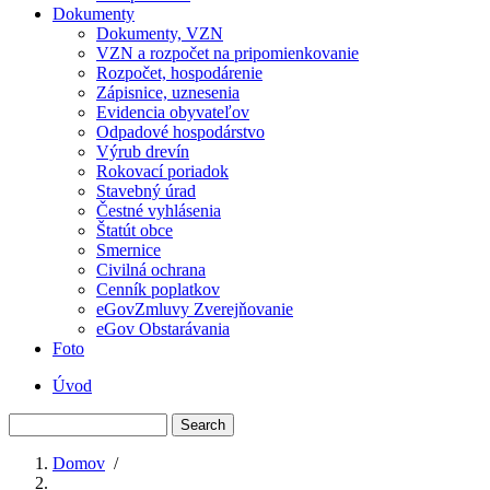
Dokumenty
Dokumenty, VZN
VZN a rozpočet na pripomienkovanie
Rozpočet, hospodárenie
Zápisnice, uznesenia
Evidencia obyvateľov
Odpadové hospodárstvo
Výrub drevín
Rokovací poriadok
Stavebný úrad
Čestné vyhlásenia
Štatút obce
Smernice
Civilná ochrana
Cenník poplatkov
eGovZmluvy Zverejňovanie
eGov Obstarávania
Foto
Úvod
Menu
Search
second
Domov
/
Breadcrumb