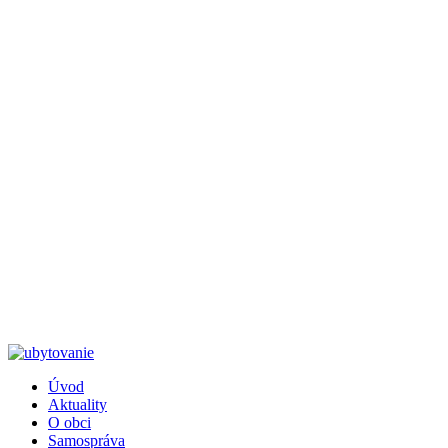
Úvod
Aktuality
Päta
O obci
Samospráva