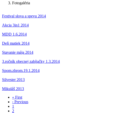
Fotogaléria
Festival slova a spevu 2014
Akcia 3in1 2014
MDD 1.6.2014
Deň matiek 2014
Stavanie mája 2014
3.ročník obecnej zabíjačky 1.3.2014
Spom.zhrom.19.1.2014
Silvester 2013
Mikuláš 2013
First
« First
page
Previous
‹ Previous
Pagination
page
Stránka
1
Stránka
2