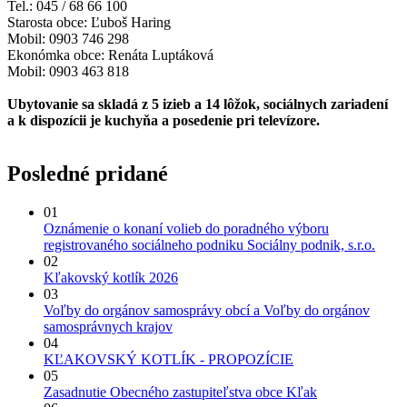
Tel.: 045 / 68 66 100
Starosta obce: Ľuboš Haring
Mobil: 0903 746 298
Ekonómka obce: Renáta Luptáková
Mobil: 0903 463 818
Ubytovanie sa skladá z 5 izieb a 14 lôžok, sociálnych zariadení
a k dispozícii je kuchyňa a posedenie pri televízore.
Posledné pridané
01
Oznámenie o konaní volieb do poradného výboru
registrovaného sociálneho podniku Sociálny podnik, s.r.o.
02
Kľakovský kotlík 2026
03
Voľby do orgánov samosprávy obcí a Voľby do orgánov
samosprávnych krajov
04
KĽAKOVSKÝ KOTLÍK - PROPOZÍCIE
05
Zasadnutie Obecného zastupiteľstva obce Kľak