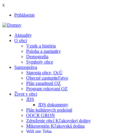
Skočiť
x
na
Prihlásenie
hlavný
User
obsah
account
Aktuality
menu
O obci
Main
Vznik a história
navigation
Poloha a pamiatky
Demografia
Symboly obce
Samospráva
Starosta obce, OcÚ
Obecné zastupiteľstvo
Plán zasadnutí OZ
Program rokovaní OZ
Život v obci
JDS
JDS dokumenty
Plán kultúrnych podujatí
OOCR GRON
Združenie obcí Kľakovskej doliny
Mikroregión Kľakovská dolina
Wifi pre Teba