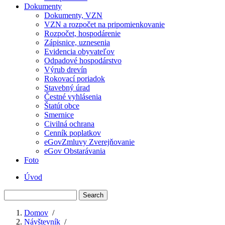
Dokumenty
Dokumenty, VZN
VZN a rozpočet na pripomienkovanie
Rozpočet, hospodárenie
Zápisnice, uznesenia
Evidencia obyvateľov
Odpadové hospodárstvo
Výrub drevín
Rokovací poriadok
Stavebný úrad
Čestné vyhlásenia
Štatút obce
Smernice
Civilná ochrana
Cenník poplatkov
eGovZmluvy Zverejňovanie
eGov Obstarávania
Foto
Úvod
Menu
Search
second
Domov
/
Návštevník
/
Breadcrumb