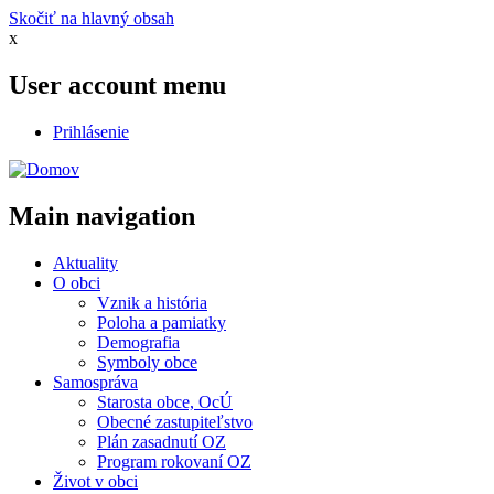
Skočiť na hlavný obsah
x
User account menu
Prihlásenie
Main navigation
Aktuality
O obci
Vznik a história
Poloha a pamiatky
Demografia
Symboly obce
Samospráva
Starosta obce, OcÚ
Obecné zastupiteľstvo
Plán zasadnutí OZ
Program rokovaní OZ
Život v obci