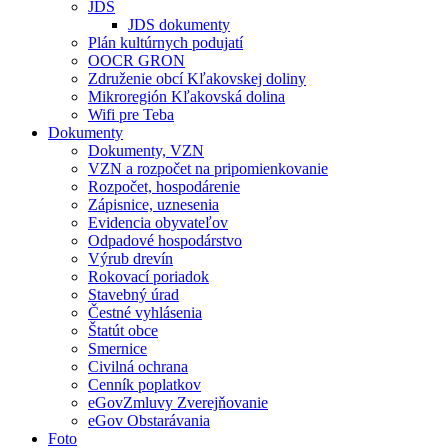
JDS
JDS dokumenty
Plán kultúrnych podujatí
OOCR GRON
Združenie obcí Kľakovskej doliny
Mikroregión Kľakovská dolina
Wifi pre Teba
Dokumenty
Dokumenty, VZN
VZN a rozpočet na pripomienkovanie
Rozpočet, hospodárenie
Zápisnice, uznesenia
Evidencia obyvateľov
Odpadové hospodárstvo
Výrub drevín
Rokovací poriadok
Stavebný úrad
Čestné vyhlásenia
Štatút obce
Smernice
Civilná ochrana
Cenník poplatkov
eGovZmluvy Zverejňovanie
eGov Obstarávania
Foto