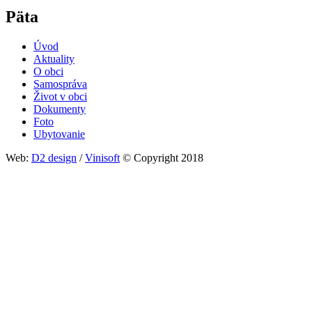
Päta
Úvod
Aktuality
O obci
Samospráva
Život v obci
Dokumenty
Foto
Ubytovanie
Web:
D2 design
/
Vinisoft
© Copyright 2018