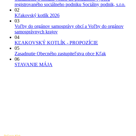
registrovaného sociálneho podniku Sociálny podnik, s.r.o.
02
Kľakovský kotlík 2026
03
Voľby do orgánov samosprávy obcí a Voľby do orgánov
samosprávnych krajov
04
KĽAKOVSKÝ KOTLÍK - PROPOZÍCIE
05
Zasadnutie Obecného zastupiteľstva obce Kľak
06
STAVANIE MÁJA