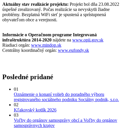
Aktuálny stav realizácie projektu:
Projekt bol dňa 23.08.2022
úspešné zrealizovaný. Počas realizácie sa nevyskytli žiadne
problémy. Bezplatná WiFi sieť je spustená a sprístupnená
obyvateľom obce a verejnosti.
Informácie o Operačnom programe Integrovaná
infraštruktúra 2014-2020
nájdete na
www.opii.gov.sk
Riadiaci orgán:
www.mindop.sk
Centrálny koordinačný orgán:
www.eufondy.sk
Posledné pridané
01
Oznámenie o konaní volieb do poradného výboru
registrovaného sociálneho podniku Sociálny podnik, s.r.o.
02
Kľakovský kotlík 2026
03
Voľby do orgánov samosprávy obcí a Voľby do orgánov
samosprávnych krajov