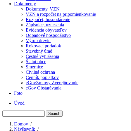
Dokumenty
Dokumenty, VZN
VZN a rozpočet na pripomienkovanie
Rozpočet, hospodárenie
Zápisnice, uznesenia
Evidencia obyvateľov
Odpadové hospodárstvo
Výrub drevín
Rokovací poriadok
Stavebný úrad
Čestné vyhlásenia
Štatút obce
Smernice
Civilná ochrana
Cenník poplatkov
eGovZmluvy Zverejňovanie
eGov Obstarávania
Foto
Úvod
Menu
Search
second
Domov
/
Návštevník
/
Breadcrumb