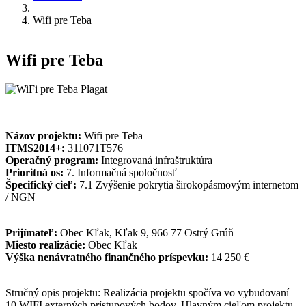
Wifi pre Teba
Wifi pre Teba
Názov projektu:
Wifi pre Teba
ITMS2014+:
311071T576
Operačný program:
Integrovaná infraštruktúra
Prioritná os:
7. Informačná spoločnosť
Špecifický cieľ:
7.1 Zvýšenie pokrytia širokopásmovým internetom
/ NGN
Prijímateľ:
Obec Kľak, Kľak 9, 966 77 Ostrý Grúň
Miesto realizácie:
Obec Kľak
Výška nenávratného finančného príspevku:
14 250 €
Stručný opis projektu: Realizácia projektu spočíva vo vybudovaní
10 WIFI externých prístupových bodov. Hlavným cieľom projektu