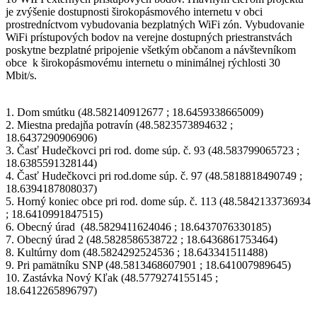
je zvýšenie dostupnosti širokopásmového internetu v obci
prostredníctvom vybudovania bezplatných WiFi zón. Vybudovanie
WiFi prístupových bodov na verejne dostupných priestranstvách
poskytne bezplatné pripojenie všetkým občanom a návštevníkom
obce k širokopásmovému internetu o minimálnej rýchlosti 30
Mbit/s.
1. Dom smútku (48.582140912677 ; 18.6459338665009)
2. Miestna predajňa potravín (48.5823573894632 ;
18.6437290906906)
3. Časť Hudečkovci pri rod. dome súp. č. 93 (48.583799065723 ;
18.6385591328144)
4. Časť Hudečkovci pri rod.dome súp. č. 97 (48.5818818490749 ;
18.6394187808037)
5. Horný koniec obce pri rod. dome súp. č. 113 (48.5842133736934
; 18.6410991847515)
6. Obecný úrad (48.5829411624046 ; 18.6437076330185)
7. Obecný úrad 2 (48.5828586538722 ; 18.6436861753464)
8. Kultúrny dom (48.5824292524536 ; 18.643341511488)
9. Pri pamätníku SNP (48.5813468607901 ; 18.641007989645)
10. Zastávka Nový Kľak (48.5779274155145 ;
18.6412265896797)