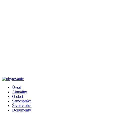
Úvod
Aktuality
Päta
O obci
Samospráva
Život v obci
Dokumenty