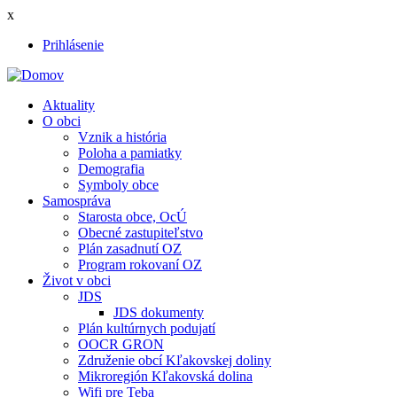
Skočiť
x
na
Prihlásenie
hlavný
User
obsah
account
Aktuality
menu
O obci
Main
Vznik a história
navigation
Poloha a pamiatky
Demografia
Symboly obce
Samospráva
Starosta obce, OcÚ
Obecné zastupiteľstvo
Plán zasadnutí OZ
Program rokovaní OZ
Život v obci
JDS
JDS dokumenty
Plán kultúrnych podujatí
OOCR GRON
Združenie obcí Kľakovskej doliny
Mikroregión Kľakovská dolina
Wifi pre Teba