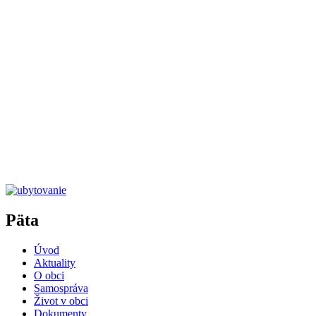
Päta
Úvod
Aktuality
O obci
Samospráva
Život v obci
Dokumenty