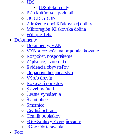
JDS
JDS dokumenty
Plán kultúrnych podujatí
OOCR GRON
Združenie obcí Kľakovskej doliny
Mikroregión Kľakovská dolina
Wifi pre Teba
Dokumenty
Dokumenty, VZN
VZN a rozpočet na pripomienkovanie
Rozpočet, hospodárenie
Zápisnice, uznesenia
Evidencia obyvateľov
Odpadové hospodárstvo
Výrub drevín
Rokovací poriadok
Stavebný úrad
Čestné vyhlásenia
Štatút obce
Smernice
Civilná ochrana
Cenník poplatkov
eGovZmluvy Zverejňovanie
eGov Obstarávania
Foto