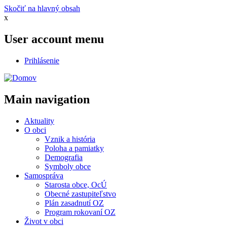
Skočiť na hlavný obsah
x
User account menu
Prihlásenie
Main navigation
Aktuality
O obci
Vznik a história
Poloha a pamiatky
Demografia
Symboly obce
Samospráva
Starosta obce, OcÚ
Obecné zastupiteľstvo
Plán zasadnutí OZ
Program rokovaní OZ
Život v obci