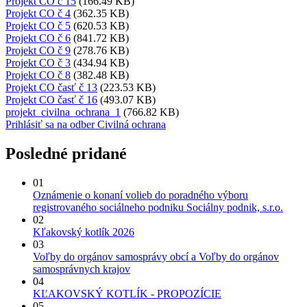
Projekt CO č 15
(166.49 KB)
Projekt CO č 4
(362.35 KB)
Projekt CO č 5
(620.53 KB)
Projekt CO č 6
(841.72 KB)
Projekt CO č 9
(278.76 KB)
Projekt CO č 3
(434.94 KB)
Projekt CO č 8
(382.48 KB)
Projekt CO časť č 13
(223.53 KB)
Projekt CO časť č 16
(493.07 KB)
projekt_civilna_ochrana_1
(766.82 KB)
Prihlásiť sa na odber Civilná ochrana
Posledné pridané
01
Oznámenie o konaní volieb do poradného výboru
registrovaného sociálneho podniku Sociálny podnik, s.r.o.
02
Kľakovský kotlík 2026
03
Voľby do orgánov samosprávy obcí a Voľby do orgánov
samosprávnych krajov
04
KĽAKOVSKÝ KOTLÍK - PROPOZÍCIE
05