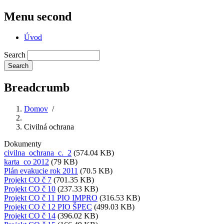
Menu second
Úvod
Search
Breadcrumb
Domov
/
Civilná ochrana
Dokumenty
civilna_ochrana_c._2
(574.04 KB)
karta_co 2012
(79 KB)
Plán evakucie rok 2011
(70.5 KB)
Projekt CO č 7
(701.35 KB)
Projekt CO č 10
(237.33 KB)
Projekt CO č 11 PIO IMPRO
(316.53 KB)
Projekt CO č 12 PIO ŠPEC
(499.03 KB)
Projekt CO č 14
(396.02 KB)