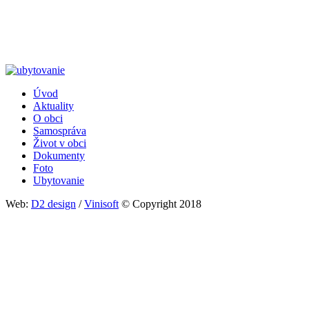
Úvod
Aktuality
Päta
O obci
Samospráva
Život v obci
Dokumenty
Foto
Ubytovanie
Web:
D2 design
/
Vinisoft
© Copyright 2018