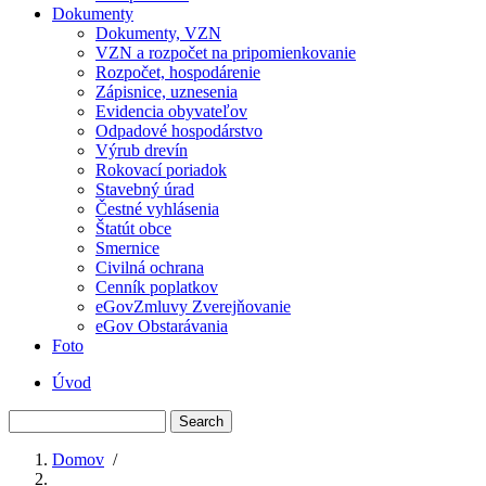
Dokumenty
Dokumenty, VZN
VZN a rozpočet na pripomienkovanie
Rozpočet, hospodárenie
Zápisnice, uznesenia
Evidencia obyvateľov
Odpadové hospodárstvo
Výrub drevín
Rokovací poriadok
Stavebný úrad
Čestné vyhlásenia
Štatút obce
Smernice
Civilná ochrana
Cenník poplatkov
eGovZmluvy Zverejňovanie
eGov Obstarávania
Foto
Úvod
Menu
Search
second
Domov
/
Breadcrumb