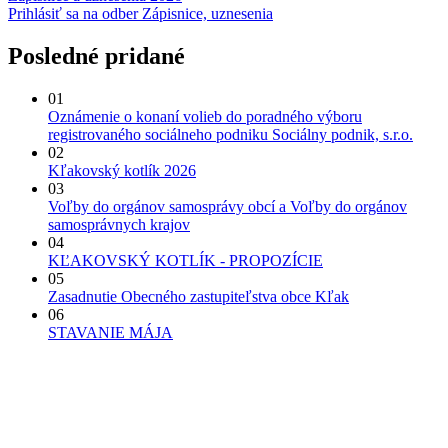
Prihlásiť sa na odber Zápisnice, uznesenia
Posledné pridané
01
Oznámenie o konaní volieb do poradného výboru
registrovaného sociálneho podniku Sociálny podnik, s.r.o.
02
Kľakovský kotlík 2026
03
Voľby do orgánov samosprávy obcí a Voľby do orgánov
samosprávnych krajov
04
KĽAKOVSKÝ KOTLÍK - PROPOZÍCIE
05
Zasadnutie Obecného zastupiteľstva obce Kľak
06
STAVANIE MÁJA