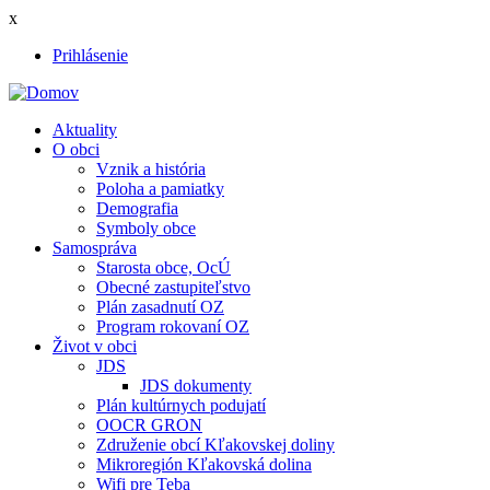
Skočiť
x
na
Prihlásenie
hlavný
User
obsah
account
Aktuality
menu
O obci
Main
Vznik a história
navigation
Poloha a pamiatky
Demografia
Symboly obce
Samospráva
Starosta obce, OcÚ
Obecné zastupiteľstvo
Plán zasadnutí OZ
Program rokovaní OZ
Život v obci
JDS
JDS dokumenty
Plán kultúrnych podujatí
OOCR GRON
Združenie obcí Kľakovskej doliny
Mikroregión Kľakovská dolina
Wifi pre Teba