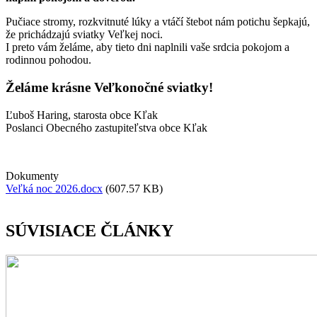
Pučiace stromy, rozkvitnuté lúky a vtáčí štebot nám potichu šepkajú,
že prichádzajú sviatky Veľkej noci.
I preto vám želáme, aby tieto dni naplnili vaše srdcia pokojom a
rodinnou pohodou.
Želáme krásne Veľkonočné sviatky!
Ľuboš Haring, starosta obce Kľak
Poslanci Obecného zastupiteľstva obce Kľak
Dokumenty
Veľká noc 2026.docx
(607.57 KB)
SÚVISIACE ČLÁNKY