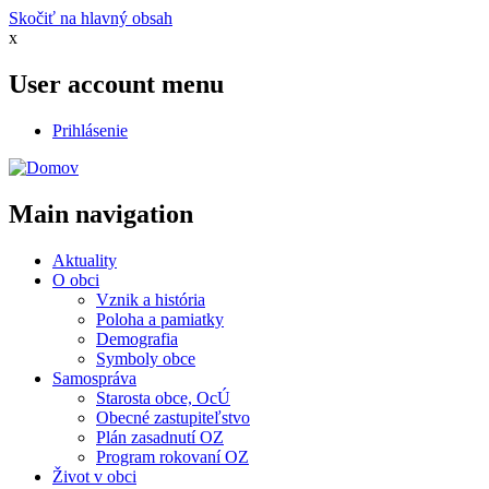
Skočiť na hlavný obsah
x
User account menu
Prihlásenie
Main navigation
Aktuality
O obci
Vznik a história
Poloha a pamiatky
Demografia
Symboly obce
Samospráva
Starosta obce, OcÚ
Obecné zastupiteľstvo
Plán zasadnutí OZ
Program rokovaní OZ
Život v obci