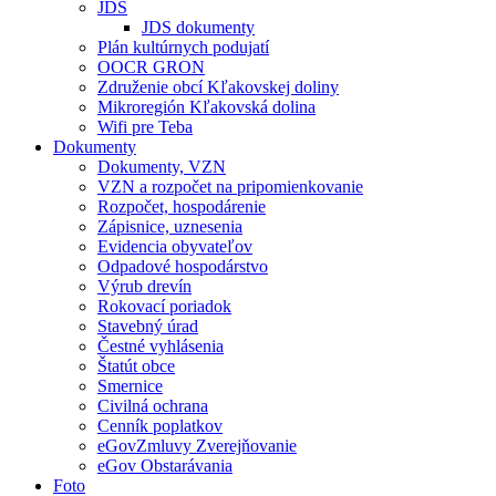
JDS
JDS dokumenty
Plán kultúrnych podujatí
OOCR GRON
Združenie obcí Kľakovskej doliny
Mikroregión Kľakovská dolina
Wifi pre Teba
Dokumenty
Dokumenty, VZN
VZN a rozpočet na pripomienkovanie
Rozpočet, hospodárenie
Zápisnice, uznesenia
Evidencia obyvateľov
Odpadové hospodárstvo
Výrub drevín
Rokovací poriadok
Stavebný úrad
Čestné vyhlásenia
Štatút obce
Smernice
Civilná ochrana
Cenník poplatkov
eGovZmluvy Zverejňovanie
eGov Obstarávania
Foto