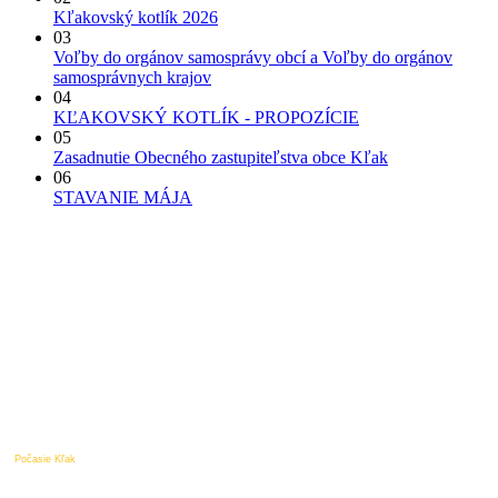
Kľakovský kotlík 2026
03
Voľby do orgánov samosprávy obcí a Voľby do orgánov
samosprávnych krajov
04
KĽAKOVSKÝ KOTLÍK - PROPOZÍCIE
05
Zasadnutie Obecného zastupiteľstva obce Kľak
06
STAVANIE MÁJA
Počasie Kľak