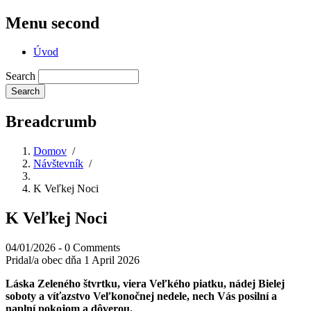
Menu second
Úvod
Search
Breadcrumb
Domov
/
Návštevník
/
K Veľkej Noci
K Veľkej Noci
04/01/2026
-
0 Comments
Pridal/a
obec
dňa 1 April 2026
Láska Zeleného štvrtku, viera Veľkého piatku, nádej Bielej
soboty a víťazstvo Veľkonočnej nedele, nech Vás posilní a
naplní pokojom a dôverou.