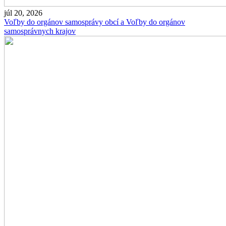
júl 20, 2026
Voľby do orgánov samosprávy obcí a Voľby do orgánov
samosprávnych krajov