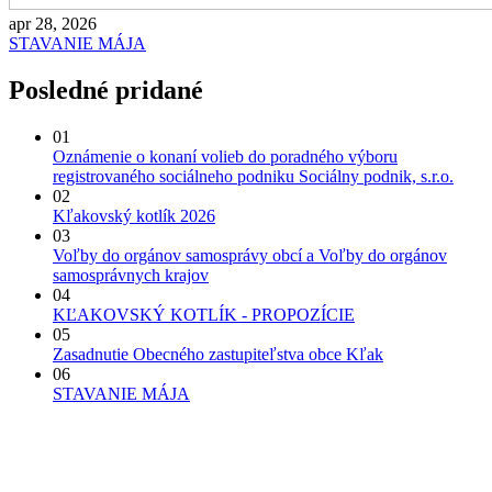
apr 28, 2026
STAVANIE MÁJA
Posledné pridané
01
Oznámenie o konaní volieb do poradného výboru
registrovaného sociálneho podniku Sociálny podnik, s.r.o.
02
Kľakovský kotlík 2026
03
Voľby do orgánov samosprávy obcí a Voľby do orgánov
samosprávnych krajov
04
KĽAKOVSKÝ KOTLÍK - PROPOZÍCIE
05
Zasadnutie Obecného zastupiteľstva obce Kľak
06
STAVANIE MÁJA