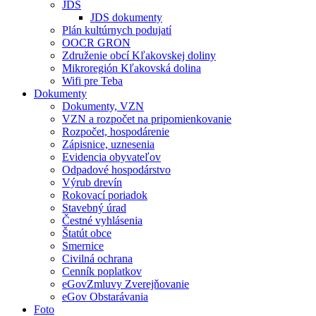
JDS
JDS dokumenty
Plán kultúrnych podujatí
OOCR GRON
Združenie obcí Kľakovskej doliny
Mikroregión Kľakovská dolina
Wifi pre Teba
Dokumenty
Dokumenty, VZN
VZN a rozpočet na pripomienkovanie
Rozpočet, hospodárenie
Zápisnice, uznesenia
Evidencia obyvateľov
Odpadové hospodárstvo
Výrub drevín
Rokovací poriadok
Stavebný úrad
Čestné vyhlásenia
Štatút obce
Smernice
Civilná ochrana
Cenník poplatkov
eGovZmluvy Zverejňovanie
eGov Obstarávania
Foto