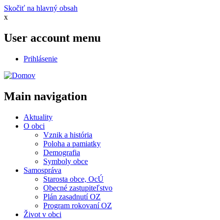
Skočiť na hlavný obsah
x
User account menu
Prihlásenie
Main navigation
Aktuality
O obci
Vznik a história
Poloha a pamiatky
Demografia
Symboly obce
Samospráva
Starosta obce, OcÚ
Obecné zastupiteľstvo
Plán zasadnutí OZ
Program rokovaní OZ
Život v obci