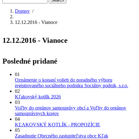
second
Domov
/
Breadcrumb
12.12.2016 - Vianoce
12.12.2016 - Vianoce
Posledné pridané
01
Oznámenie o konaní volieb do poradného výboru
registrovaného sociálneho podniku Sociálny podnik, s.r.o.
02
Kľakovský kotlík 2026
03
Voľby do orgánov samosprávy obcí a Voľby do orgánov
samosprávnych krajov
04
KĽAKOVSKÝ KOTLÍK - PROPOZÍCIE
05
Zasadnutie Obecného zastupiteľstva obce Kľak