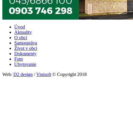
Úvod
Aktuality
Päta
O obci
Samospráva
Život v obci
Dokumenty
Foto
Ubytovanie
Web:
D2 design
/
Vinisoft
© Copyright 2018