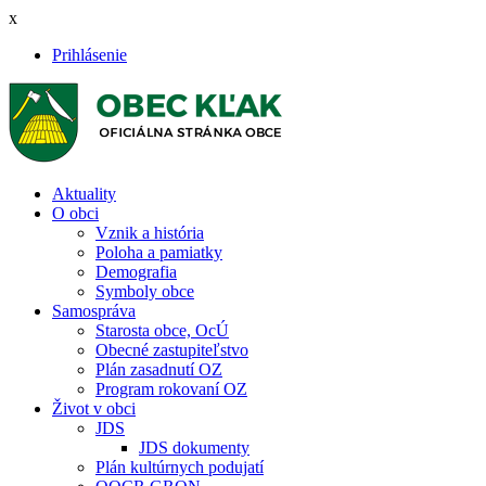
Skočiť
x
na
Prihlásenie
hlavný
User
obsah
account
menu
Aktuality
O obci
Main
Vznik a história
navigation
Poloha a pamiatky
Demografia
Symboly obce
Samospráva
Starosta obce, OcÚ
Obecné zastupiteľstvo
Plán zasadnutí OZ
Program rokovaní OZ
Život v obci
JDS
JDS dokumenty
Plán kultúrnych podujatí