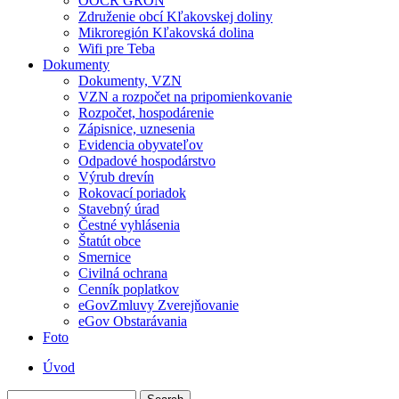
OOCR GRON
Združenie obcí Kľakovskej doliny
Mikroregión Kľakovská dolina
Wifi pre Teba
Dokumenty
Dokumenty, VZN
VZN a rozpočet na pripomienkovanie
Rozpočet, hospodárenie
Zápisnice, uznesenia
Evidencia obyvateľov
Odpadové hospodárstvo
Výrub drevín
Rokovací poriadok
Stavebný úrad
Čestné vyhlásenia
Štatút obce
Smernice
Civilná ochrana
Cenník poplatkov
eGovZmluvy Zverejňovanie
eGov Obstarávania
Foto
Úvod
Menu
Search