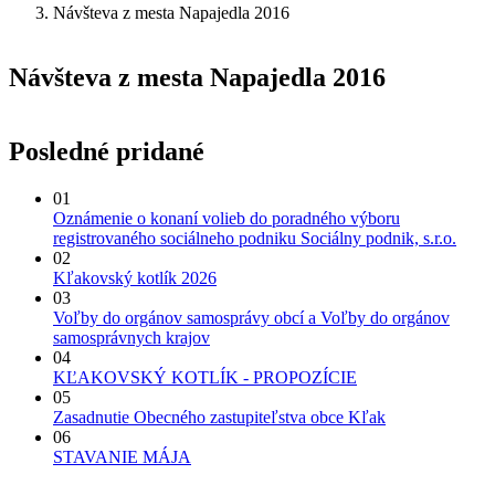
Návšteva z mesta Napajedla 2016
Návšteva z mesta Napajedla 2016
Posledné pridané
01
Oznámenie o konaní volieb do poradného výboru
registrovaného sociálneho podniku Sociálny podnik, s.r.o.
02
Kľakovský kotlík 2026
03
Voľby do orgánov samosprávy obcí a Voľby do orgánov
samosprávnych krajov
04
KĽAKOVSKÝ KOTLÍK - PROPOZÍCIE
05
Zasadnutie Obecného zastupiteľstva obce Kľak
06
STAVANIE MÁJA