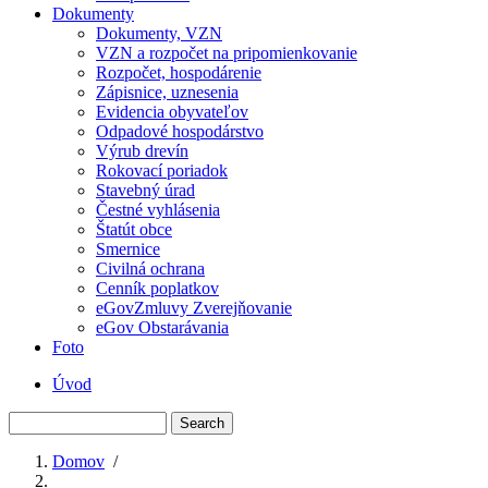
Dokumenty
Dokumenty, VZN
VZN a rozpočet na pripomienkovanie
Rozpočet, hospodárenie
Zápisnice, uznesenia
Evidencia obyvateľov
Odpadové hospodárstvo
Výrub drevín
Rokovací poriadok
Stavebný úrad
Čestné vyhlásenia
Štatút obce
Smernice
Civilná ochrana
Cenník poplatkov
eGovZmluvy Zverejňovanie
eGov Obstarávania
Foto
Úvod
Menu
Search
second
Domov
/
Breadcrumb