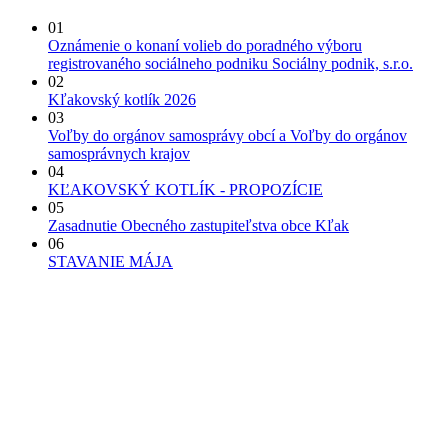
01
Oznámenie o konaní volieb do poradného výboru
registrovaného sociálneho podniku Sociálny podnik, s.r.o.
02
Kľakovský kotlík 2026
03
Voľby do orgánov samosprávy obcí a Voľby do orgánov
samosprávnych krajov
04
KĽAKOVSKÝ KOTLÍK - PROPOZÍCIE
05
Zasadnutie Obecného zastupiteľstva obce Kľak
06
STAVANIE MÁJA