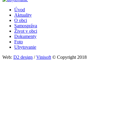
Úvod
Aktuality
Päta
O obci
Samospráva
Život v obci
Dokumenty
Foto
Ubytovanie
Web:
D2 design
/
Vinisoft
© Copyright 2018