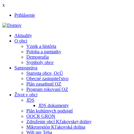
Skočiť
x
na
Prihlásenie
hlavný
User
obsah
account
Aktuality
menu
O obci
Main
Vznik a história
navigation
Poloha a pamiatky
Demografia
Symboly obce
Samospráva
Starosta obce, OcÚ
Obecné zastupiteľstvo
Plán zasadnutí OZ
Program rokovaní OZ
Život v obci
JDS
JDS dokumenty
Plán kultúrnych podujatí
OOCR GRON
Združenie obcí Kľakovskej doliny
Mikroregión Kľakovská dolina
Wifi pre Teba