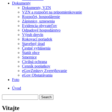
Dokumenty
Dokumenty, VZN
VZN a rozpočet na pripomienkovanie
Rozpočet, hospodárenie
Zápisnice, uznesenia
Evidencia obyvateľov
Odpadové hospodárstvo
Výrub drevín
Rokovací poriadok
Stavebný úrad
Čestné vyhlásenia
Štatút obce
Smernice
Civilná ochrana
Cenník poplatkov
eGovZmluvy Zverejňovanie
eGov Obstarávania
Foto
Úvod
Menu
Search
second
Vitajte