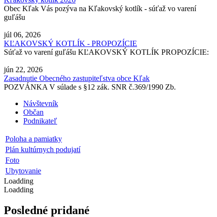
Obec Kľak Vás pozýva na Kľakovský kotlík - súťaž vo varení
guľášu
júl 06, 2026
KĽAKOVSKÝ KOTLÍK - PROPOZÍCIE
Súťaž vo varení guľášu KĽAKOVSKÝ KOTLÍK PROPOZÍCIE:
jún 22, 2026
Zasadnutie Obecného zastupiteľstva obce Kľak
POZVÁNKA V súlade s §12 zák. SNR č.369/1990 Zb.
Návštevník
Občan
Podnikateľ
Poloha a pamiatky
Plán kultúrnych podujatí
Foto
Ubytovanie
Loadding
Loadding
Posledné pridané