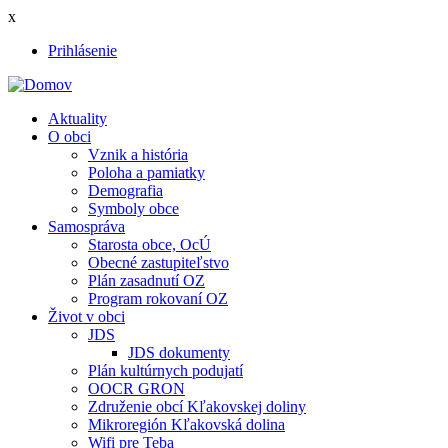
Skočiť
x
na
Prihlásenie
hlavný
User
obsah
account
Aktuality
menu
O obci
Main
Vznik a história
navigation
Poloha a pamiatky
Demografia
Symboly obce
Samospráva
Starosta obce, OcÚ
Obecné zastupiteľstvo
Plán zasadnutí OZ
Program rokovaní OZ
Život v obci
JDS
JDS dokumenty
Plán kultúrnych podujatí
OOCR GRON
Združenie obcí Kľakovskej doliny
Mikroregión Kľakovská dolina
Wifi pre Teba