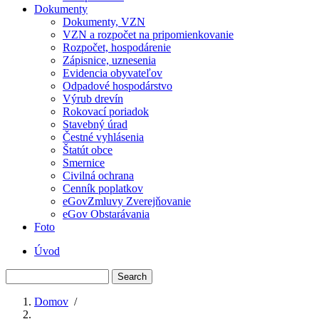
Dokumenty
Dokumenty, VZN
VZN a rozpočet na pripomienkovanie
Rozpočet, hospodárenie
Zápisnice, uznesenia
Evidencia obyvateľov
Odpadové hospodárstvo
Výrub drevín
Rokovací poriadok
Stavebný úrad
Čestné vyhlásenia
Štatút obce
Smernice
Civilná ochrana
Cenník poplatkov
eGovZmluvy Zverejňovanie
eGov Obstarávania
Foto
Úvod
Menu
Search
second
Domov
/
Breadcrumb