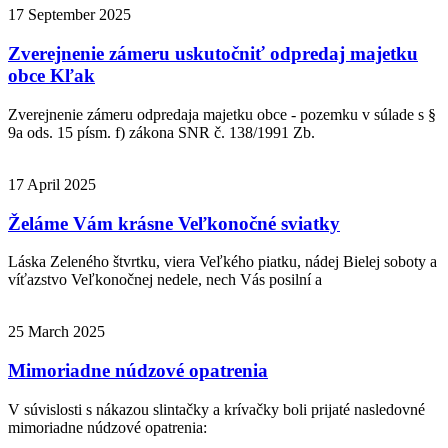
17 September 2025
Zverejnenie zámeru uskutočniť odpredaj majetku
obce Kľak
Zverejnenie zámeru odpredaja majetku obce - pozemku v súlade s §
9a ods. 15 písm. f) zákona SNR č. 138/1991 Zb.
17 April 2025
Želáme Vám krásne Veľkonočné sviatky
Láska Zeleného štvrtku, viera Veľkého piatku, nádej Bielej soboty a
víťazstvo Veľkonočnej nedele, nech Vás posilní a
25 March 2025
Mimoriadne núdzové opatrenia
V súvislosti s nákazou slintačky a krívačky boli prijaté nasledovné
mimoriadne núdzové opatrenia: